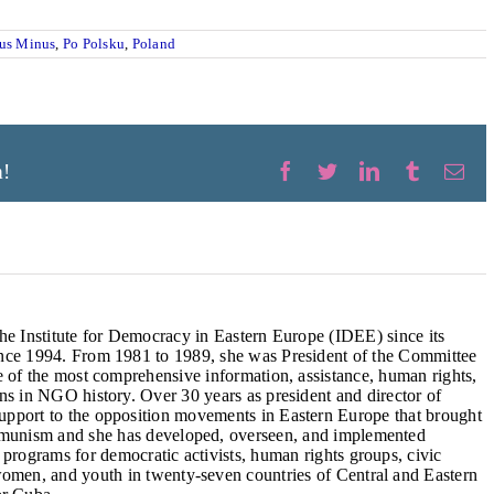
us Minus
,
Po Polsku
,
Poland
m!
Facebook
Twitter
LinkedIn
Tumblr
Ema
the Institute for Democracy in Eastern Europe (IDEE) since its
ince 1994. From 1981 to 1989, she was President of the Committee
ne of the most comprehensive information, assistance, human rights,
gns in NGO history. Over 30 years as president and director of
upport to the opposition movements in Eastern Europe that brought
ommunism and she has developed, overseen, and implemented
 programs for democratic activists, human rights groups, civic
women, and youth in twenty-seven countries of Central and Eastern