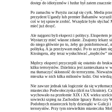
dostęp do idiotyzmów i bzdur był zatem znacznie
Po zamachu w Paryżu zaczął się cyrk. Media prz
prezydent Ugandy lub premier Bahamów wyrazili 
coś w tej sprawie zrobić. Wszędzie było słychać 
mieć już dosyć.
Ale najgorsi byli eksperci i politycy. Ekspertem j
Wystarczy mieć własne zdanie. Znajomy lekarz się
do niego głównie po to, żeby go poinformować, na
polityką. A ja przeżywam męki. Po to uczyłam się
Kissingera, aby teraz wysłuchiwać „mędrców” niezn
Mędrcy eksperci przyczepili się ostatnio do bruk
kilku terrorystów. Dzielnica jest zamieszkana w
ma tłumaczyć skłonność do terroryzmu. Nieważne d
mieszka w nich kilka milionów ludzi. Oni wiedzą
Nie zawsze jednak tak logicznie da się wytłumacz
miasteczko Podwołoczyska (dziś na Ukrainie). Cz
wychowało na przełomie XIX i XX wieku sześci
sowiecki szpieg na Zachodzie Ignacy Reiss czy W
Podobnych miasteczek były dziesiątki w Galicji i
terrorystów. Przy tym niewielkim miasteczku Mole