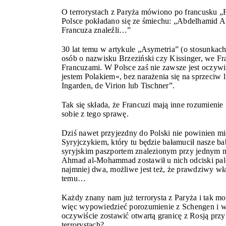
O terrorystach z Paryża mówiono po francusku „F
Polsce pokładano się ze śmiechu: „Abdelhamid Aba
Francuza znaleźli…”
30 lat temu w artykule „Asymetria” (o stosunkac
osób o nazwisku Brzeziński czy Kissinger, we Fran
Francuzami. W Polsce zaś nie zawsze jest oczyw
jestem Polakiem«, bez narażenia się na sprzeciw 
Ingarden, de Virion lub Tischner”.
Tak się składa, że Francuzi mają inne rozumieni
sobie z tego sprawę.
Dziś nawet przyjezdny do Polski nie powinien mie
Syryjczykiem, który tu będzie bałamucił nasze ba
syryjskim paszportem znalezionym przy jednym 
Ahmad al-Mohammad zostawił u nich odciski palcó
najmniej dwa, możliwe jest też, że prawdziwy wł
temu…
Każdy znany nam już terrorysta z Paryża i tak m
więc wypowiedzieć porozumienie z Schengen i w
oczywiście zostawić otwartą granicę z Rosją przy
terrorystach?