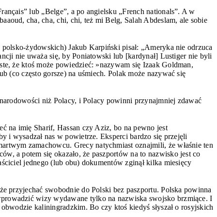
rançais” lub „Belge”, a po angielsku „French nationals”. A w
aoud, cha, cha, chi, chi, też mi Belg, Salah Abdeslam, ale sobie
h polsko-żydowskich) Jakub Karpiński pisał: „Ameryka nie odrzuca
cji nie uważa się, by Poniatowski lub [kardynał] Lustiger nie byli
iste, że ktoś może powiedzieć: »nazywam się Izaak Goldman,
lub (co często gorsze) na uśmiech. Polak może nazywać się
e narodowości niż Polacy, i Polacy powinni przynajmniej zdawać
ć na imię Sharif, Hassan czy Aziz, bo na pewno jest
by i wysadzał nas w powietrze. Eksperci bardzo się przejęli
martwym zamachowcu. Grecy natychmiast oznajmili, że właśnie ten
w, a potem się okazało, że paszportów na to nazwisko jest co
aściciel jednego (lub obu) dokumentów zginął kilka miesięcy
oże przyjechać swobodnie do Polski bez paszportu. Polska powinna
prowadzić wizy wydawane tylko na nazwiska swojsko brzmiące. I
 obwodzie kaliningradzkim. Bo czy ktoś kiedyś słyszał o rosyjskich