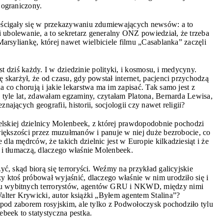
 ograniczony.
eścigały się w przekazywaniu zdumiewających newsów: a to
ubolewanie, a to sekretarz generalny ONZ powiedział, że trzeba
Marsyliankę, której nawet wielbiciele filmu „Casablanka” zaczęli
est dziś każdy. I w dziedzinie polityki, i kosmosu, i medycyny.
 skarżył, że od czasu, gdy powstał internet, pacjenci przychodzą
 co chorują i jakie lekarstwa ma im zapisać. Tak samo jest z
 tyle lat, zdawałam egzaminy, czytałam Platona, Bernarda Lewisa,
ających geografii, historii, socjologii czy nawet religii?
selskiej dzielnicy Molenbeek, z której prawdopodobnie pochodzi
 większości przez muzułmanów i panuje w niej duże bezrobocie, co
la mędrców, że takich dzielnic jest w Europie kilkadziesiąt i że
 i tłumaczą, dlaczego właśnie Molenbeek.
yć, skąd biorą się terroryści. Weźmy na przykład galicyjskie
y ktoś próbował wyjaśnić, dlaczego właśnie w nim urodziło się i
u wybitnych terrorystów, agentów GRU i NKWD, między nimi
alter Krywicki, autor książki „Byłem agentem Stalina”?
 pod zaborem rosyjskim, ale tylko z Podwołoczysk pochodziło tylu
beek to statystyczna pestka.