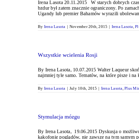
Irena Lasota 20.11.2015 W starych dobrych czasac
bzdur był zatem znacznie ograniczony. Po zamac
Ugandy lub premier Bahamów wyrazili ubolewanie
By
Irena Lasota
|
November 20th, 2015
|
Irena Lasota
,
Pl
Wszystkie wcielenia Rosji
By Irena Lasota, 10.07.2015 Walter Laqueur skończ
najmniej tyle samo. Tematów, na które pisze i na 
By
Irena Lasota
|
July 10th, 2015
|
Irena Lasota
,
Plus Mi
Stymulacja mózgu
By Irena Lasota, 19.06.2015 Dyskusja o możliwoś
kakofonię poglądów, nie zawsze na tym samym p