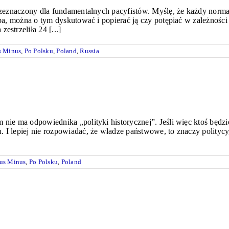
rzeznaczony dla fundamentalnych pacyfistów. Myślę, że każdy normal
oźba, można o tym dyskutować i popierać ją czy potępiać w zależnośc
estrzeliła 24 [...]
s Minus
,
Po Polsku
,
Poland
,
Russia
nie ma odpowiednika „polityki historycznej”. Jeśli więc ktoś będzi
 I lepiej nie rozpowiadać, że władze państwowe, to znaczy politycy,
us Minus
,
Po Polsku
,
Poland