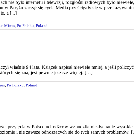
h nie było internetu i telewizji, rozgłośni radiowych było niewiele,
hu w Paryżu zaczął się cyrk. Media prześcigały się w przekazywan
, a [...]
us Minus
,
Po Polsku
,
Poland
ył właśnie 94 lata. Książek napisał niewiele mniej, a jeśli policzyć
których się zna, jest pewnie jeszcze więcej. […]
nus
,
Po Polsku
,
Poland
ci przyjęcia w Polsce uchodźców wzbudziła niesłychanie wysokie fal
oziomie i nie zawsze odnoszących się do tych samych problemów. 