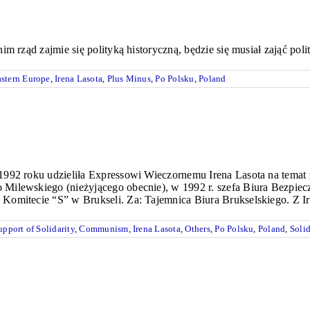
m rząd zajmie się polityką historyczną, będzie się musiał zająć poli
stern Europe
,
Irena Lasota
,
Plus Minus
,
Po Polsku
,
Poland
992 roku udzieliła Expressowi Wieczornemu Irena Lasota na temat z
Milewskiego (nieżyjącego obecnie), w 1992 r. szefa Biura Bezpie
omitecie “S” w Brukseli. Za: Tajemnica Biura Brukselskiego. Z Ir
pport of Solidarity
,
Communism
,
Irena Lasota
,
Others
,
Po Polsku
,
Poland
,
Solid