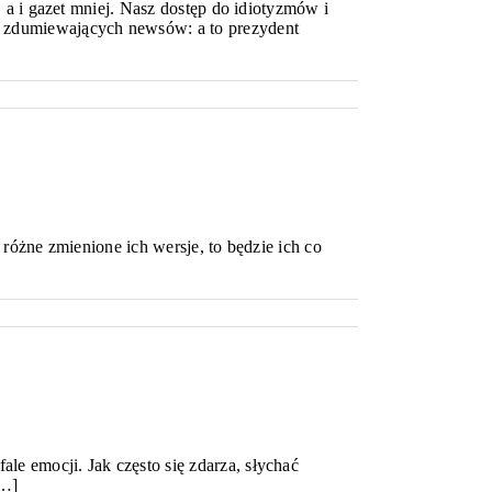
 a i gazet mniej. Nasz dostęp do idiotyzmów i
iu zdumiewających newsów: a to prezydent
 różne zmienione ich wersje, to będzie ich co
e emocji. Jak często się zdarza, słychać
[…]