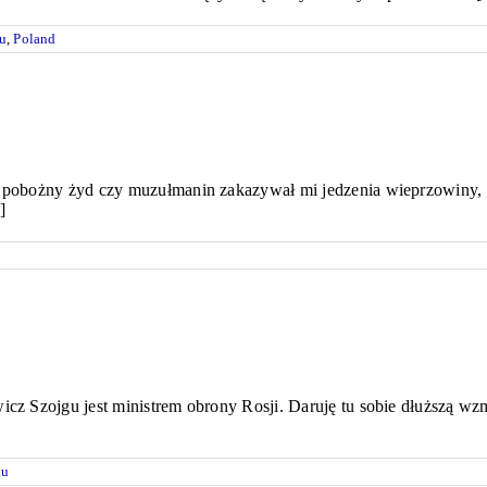
u
,
Poland
 pobożny żyd czy muzułmanin zakazywał mi jedzenia wieprzowiny, a k
]
icz Szojgu jest ministrem obrony Rosji. Daruję tu sobie dłuższą wz
ku