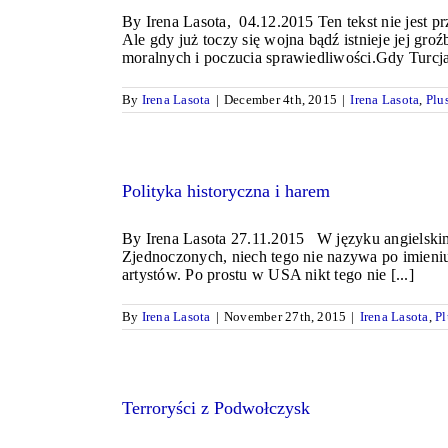
By Irena Lasota, 04.12.2015 Ten tekst nie jest p
Ale gdy już toczy się wojna bądź istnieje jej gr
moralnych i poczucia sprawiedliwości.Gdy Turcja z
By
Irena Lasota
|
December 4th, 2015
|
Irena Lasota
,
Plu
Polityka historyczna i harem
By Irena Lasota 27.11.2015 W języku angielskim 
Zjednoczonych, niech tego nie nazywa po imieniu.
artystów. Po prostu w USA nikt tego nie [...]
By
Irena Lasota
|
November 27th, 2015
|
Irena Lasota
,
Pl
Terroryści z Podwołczysk