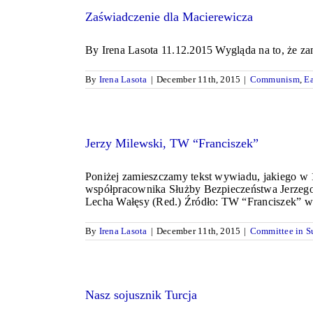
Zaświadczenie dla Macierewicza
By Irena Lasota 11.12.2015 Wygląda na to, że zani
By
Irena Lasota
|
December 11th, 2015
|
Communism
,
Ea
Jerzy Milewski, TW “Franciszek”
Poniżej zamieszczamy tekst wywiadu, jakiego w 1
współpracownika Służby Bezpieczeństwa Jerzego 
Lecha Wałęsy (Red.) Źródło: TW “Franciszek” w K
By
Irena Lasota
|
December 11th, 2015
|
Committee in Su
Nasz sojusznik Turcja